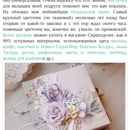
для малышки моей подруги поможет мне это вам показать.
На обложке моя любимейшая
тильдовская ткань
. Самый
крупный цветочек (он тканевый) несколько лет назад был
оторван от какой-то заколки и с тех пор ждал своего часа,
поменьше цветочек вы, конечно же, узнали, он примовский.
Белое кружево
можно купить в магазине Скраподелие, как и
90% остальных материалов, использованных здесь (
калька
,
крафт
,
высечки и бумага СкрапМир Delicious Recipes
,
ткань
Тильда
,
дотсы
,
шифоновые цветы и лепестки
,
чипборд
,
кольца для альбома
и др.).