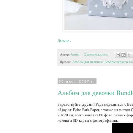
Дальше »
Автор:
Алена
12 комментариев:
Ярлыки:
Альбом для мальчика
,
Альбом первого го
30 июл. 2017 г.
Альбом для девочки Bundle
Здравствуйте, друзья! Рада поделиться с В
of joy от Echo Park Paper, а также из листо
20х20 см, всего вместит 60 фото разных фор
локона и SD-карты с фотографиями.