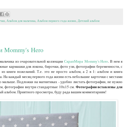
очки
,
Альбом для мальчика
,
Альбом первого года жизни
,
Детский альбом
ни Mommy's Hero
мальчика из очаровательной коллекции
СкрапМира Mommy's Hero
. В нем я
ожные кармашки для локона, бирочки, фото узи, фотографии беременности, с
 из книги пожеланий. Т.е. это не просто альбом, а 2 в 1: альбом и книга
. На каждый месяц первого года жизни есть небольшие карточки с местами
к о малыше. Подложки на магнитиках - удобно листать фотографии, не нужно
Фотографии вставлены для
 см, фотографии внутри стандартные 10х15 см.
ый альбом. Приятного просмотра, буду рада вашим комментариям!