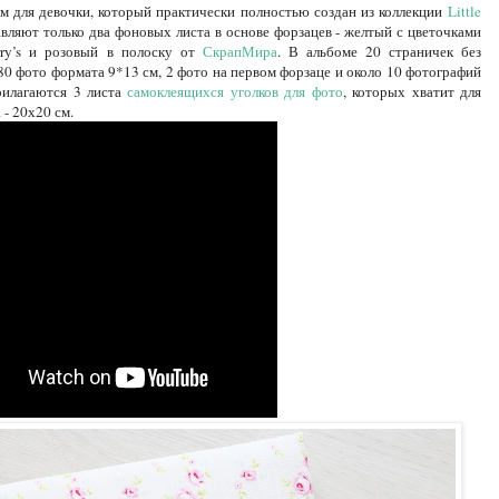
ом для девочки, который практически полностью создан из коллекции
Little
авляют только два фоновых листа в основе форзацев - желтый с цветочками
ry’s и розовый в полоску от
СкрапМира
. В альбоме 20 страничек без
0 фото формата 9*13 см, 2 фото на первом форзаце и около 10 фотографий
рилагаются 3 листа
самоклеящихся уголков для фото
, которых хватит для
- 20х20 см.