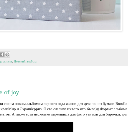
да жизни
,
Детский альбом
 of joy
ами своим новым альбомом первого года жизни для девочки из бумаги Bundle
в СкрапМир и Скрапберриз. Я его слепила из того что было))) Формат альбома
матов. А также есть несколько кармашков для фото узи или для бирочки, для