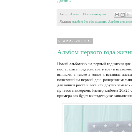
Дальше »
Автор:
Алена
13 комментариев:
Ярлыки:
Альбом без оформления
,
Альбом для дев
5 июл. 2018 г.
Альбом первого года жиз
Новый альбомчик на первый год жизни для 
постаралась предусмотреть все - и всевозм
выписки, а также в конце я вставила листы
пожеланий на первый день рождения малыша
для записи роста и веса или других замето
мучатся с анкерами. Размер альбома 20х25
примера
как будет выглядеть уже заполненн