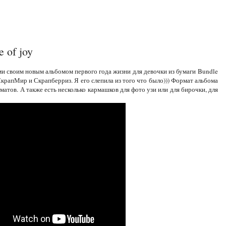
 of joy
ами своим новым альбомом первого года жизни для девочки из бумаги Bundle
в СкрапМир и Скрапберриз. Я его слепила из того что было))) Формат альбома
матов. А также есть несколько кармашков для фото узи или для бирочки, для