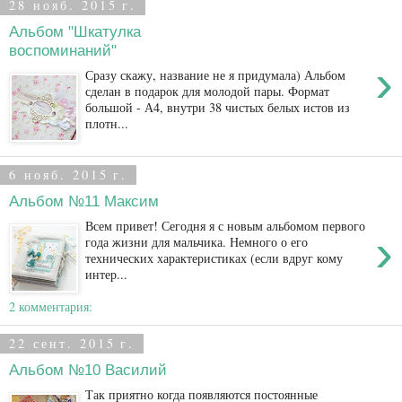
28 нояб. 2015 г.
Альбом "Шкатулка
воспоминаний"
›
Сразу скажу, название не я придумала) Альбом
сделан в подарок для молодой пары. Формат
большой - А4, внутри 38 чистых белых истов из
плотн...
6 нояб. 2015 г.
Альбом №11 Максим
Всем привет! Сегодня я с новым альбомом первого
›
года жизни для мальчика. Немного о его
технических характеристиках (если вдруг кому
интер...
2 комментария:
22 сент. 2015 г.
Альбом №10 Василий
Так приятно когда появляются постоянные